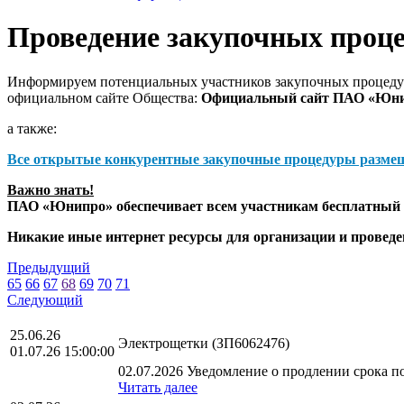
Проведение закупочных проц
Информируем потенциальных участников закупочных процедур
официальном сайте Общества:
Официальный сайт ПАО «Юн
а также:
Все открытые конкурентные закупочные процедуры разме
Важно знать!
ПАО «Юнипро» обеспечивает всем участникам бесплатный д
Никакие иные интернет ресурсы для организации и прове
Предыдущий
65
66
67
68
69
70
71
Следующий
25.06.26
Электрощетки (ЗП6062476)
01.07.26 15:00:00
02.07.2026 Уведомление о продлении срока по
Читать далее