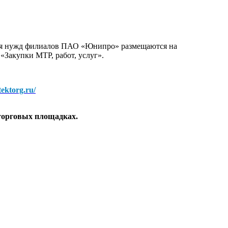
для нужд филиалов ПАО «Юнипро» размещаются на
 «Закупки МТР, работ, услуг».
/tektorg.ru/
торговых площадках.