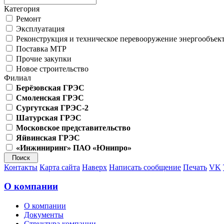
Категория
Ремонт
Эксплуатация
Реконструкция и техническое перевооружение энергообъек
Поставка МТР
Прочие закупки
Новое строительство
Филиал
Берёзовская ГРЭС
Смоленская ГРЭС
Сургутская ГРЭС-2
Шатурская ГРЭС
Московское представительство
Яйвинская ГРЭС
«Инжиниринг» ПАО «Юнипро»
Контакты
Карта сайта
Наверх
Написать сообщение
Печать
VK
О компании
О компании
Документы
Структура компании