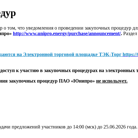
едур
 о том, что уведомления о проведении закупочных процедур 
ипро»
http://www.unipro.energy/purchase/announcement/
.
Раздел
щаются на
Электронной торговой площадке ТЭК-Торг
https:/
оступ к участию в закупочных процедурах на электронных 
дения закупочных процедур ПАО «Юнипро»
не использует.
дачи предложений участников до 14:00 (мск) до 25.06.2026 года.