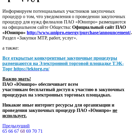
Информируем потенциальных участников закупочных
процедур о том, что уведомления о проведении закупочных
процедур для нужд филиалов ПАО «Юнипро» размещаются
на официальном сайте Общества:
Официальный сайт ПАО
«Юнипро»
http://www.unipro.energy/purchase/announcement/
.
Раздел «Закупки МТР, работ, услуг».
а также:
Все открытые конкурентные закупочные процедуры
размещаются на
Электронной торговой площадке ТЭК-
Торг
https://tektorg.ru/
Важно знать!
ПАО «Юнипро» обеспечивает всем
участникам бесплатный доступ к участию в закупочных
процедурах на электронных торговых площадках.
Никакие иные интернет ресурсы для организации и
проведения закупочных процедур ПАО «Юнипро»
не
использует.
Предыдущий
65
66
67
68
69
70
71