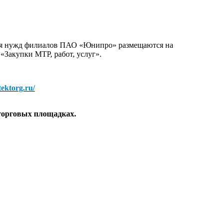
для нужд филиалов ПАО «Юнипро» размещаются на
 «Закупки МТР, работ, услуг».
/tektorg.ru/
торговых площадках.