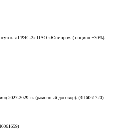
Сургутская ГРЭС-2» ПАО «Юнипро». ( опцион +30%).
 2027-2029 гг. (рамочный договор). (ЗП6061720)
П6061659)