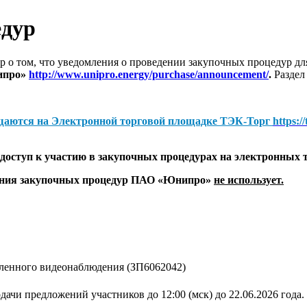
едур
 о том, что уведомления о проведении закупочных процедур 
ипро»
http://www.unipro.energy/purchase/announcement/
.
Раздел
щаются на
Электронной торговой площадке ТЭК-Торг
https:/
оступ к участию в закупочных процедурах на электронных 
дения закупочных процедур ПАО «Юнипро»
не использует.
ленного видеонаблюдения (ЗП6062042)
дачи предложений участников до 12:00 (мск) до 22.06.2026 года.