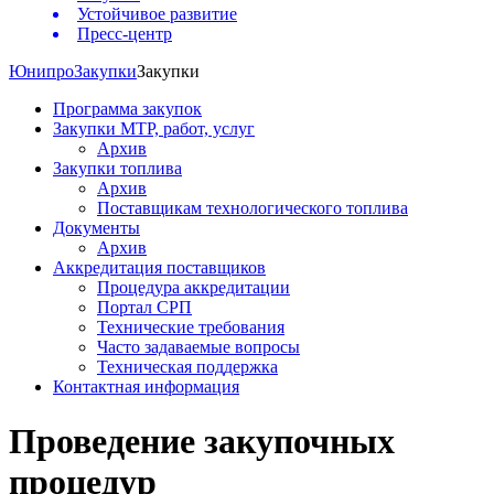
Устойчивое развитие
Пресс-центр
Юнипро
Закупки
Закупки
Программа закупок
Закупки МТР, работ, услуг
Архив
Закупки топлива
Архив
Поставщикам технологического топлива
Документы
Архив
Аккредитация поставщиков
Процедура аккредитации
Портал СРП
Технические требования
Часто задаваемые вопросы
Техническая поддержка
Контактная информация
Проведение закупочных
процедур