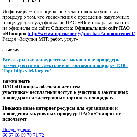
Информируем потенциальных участников закупочных
процедур о том, что уведомления о проведении закупочных
процедур для нужд филиалов ПАО «Юнипро» размещаются
на официальном сайте Общества:
Официальный сайт ПАО
«Юнипро»
http://www.unipro.energy/purchase/announcement/
.
Раздел «Закупки МТР, работ, услуг».
а также:
Все открытые конкурентные закупочные процедуры
размещаются на
Электронной торговой площадке ТЭК-
Торг
https://tektorg.ru/
Важно знать!
ПАО «Юнипро» обеспечивает всем
участникам бесплатный доступ к участию в закупочных
процедурах на электронных торговых площадках.
Никакие иные интернет ресурсы для организации и
проведения закупочных процедур ПАО «Юнипро»
не
использует.
Предыдущий
66
67
68
69
70
71
72