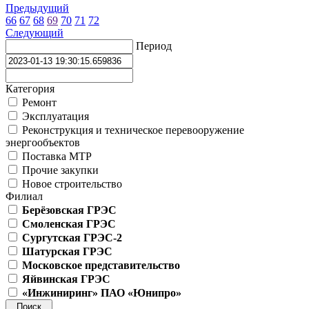
Предыдущий
66
67
68
69
70
71
72
Следующий
Период
Категория
Ремонт
Эксплуатация
Реконструкция и техническое перевооружение
энергообъектов
Поставка МТР
Прочие закупки
Новое строительство
Филиал
Берёзовская ГРЭС
Смоленская ГРЭС
Сургутская ГРЭС-2
Шатурская ГРЭС
Московское представительство
Яйвинская ГРЭС
«Инжиниринг» ПАО «Юнипро»