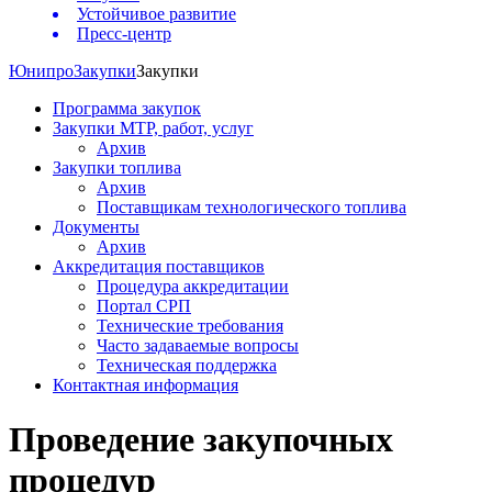
Устойчивое развитие
Пресс-центр
Юнипро
Закупки
Закупки
Программа закупок
Закупки МТР, работ, услуг
Архив
Закупки топлива
Архив
Поставщикам технологического топлива
Документы
Архив
Аккредитация поставщиков
Процедура аккредитации
Портал СРП
Технические требования
Часто задаваемые вопросы
Техническая поддержка
Контактная информация
Проведение закупочных
процедур