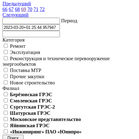
Предыдущий
66
67
68
69
70
71
72
Следующий
Период
Категория
Ремонт
Эксплуатация
Реконструкция и техническое перевооружение
энергообъектов
Поставка МТР
Прочие закупки
Новое строительство
Филиал
Берёзовская ГРЭС
Смоленская ГРЭС
Сургутская ГРЭС-2
Шатурская ГРЭС
Московское представительство
Яйвинская ГРЭС
«Инжиниринг» ПАО «Юнипро»