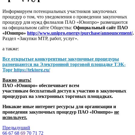
Информируем потенциальных участников закупочных
процедур о том, что уведомления о проведении закупочных
процедур для нужд филиалов ПАО «Юнипро» размещаются
на официальном сайте Общества:
Официальный сайт ПАО
«Юнипро»
http://www.unipro.energy/purchase/announcement/
.
Раздел «Закупки МТР, работ, услуг».
а также:
Все открытые конкурентные закупочные процедуры
размещаются на
Электронной торговой площадке ТЭК-
Торг
https://tektorg.ru/
Важно знать!
ПАО «Юнипро» обеспечивает всем
участникам бесплатный доступ к участию в закупочных
процедурах на электронных торговых площадках.
Никакие иные интернет ресурсы для организации и
проведения закупочных процедур ПАО «Юнипро»
не
использует.
Предыдущий
66
67
68
69
70
71
72