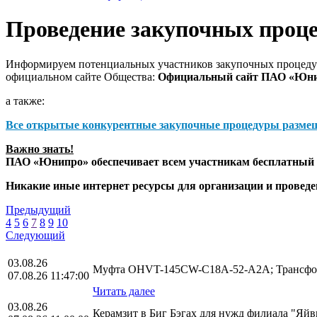
Проведение закупочных проц
Информируем потенциальных участников закупочных процедур
официальном сайте Общества:
Официальный сайт ПАО «Юн
а также:
Все открытые конкурентные закупочные процедуры разме
Важно знать!
ПАО «Юнипро» обеспечивает всем участникам бесплатный д
Никакие иные интернет ресурсы для организации и прове
Предыдущий
4
5
6
7
8
9
10
Следующий
03.08.26
Муфта OHVT-145CW-C18A-52-A2A; Трансфор
07.08.26 11:47:00
Читать далее
03.08.26
Керамзит в Биг Бэгах для нужд филиала "Яй