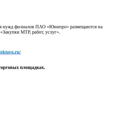
для нужд филиалов ПАО «Юнипро» размещаются на
 «Закупки МТР, работ, услуг».
/tektorg.ru/
торговых площадках.