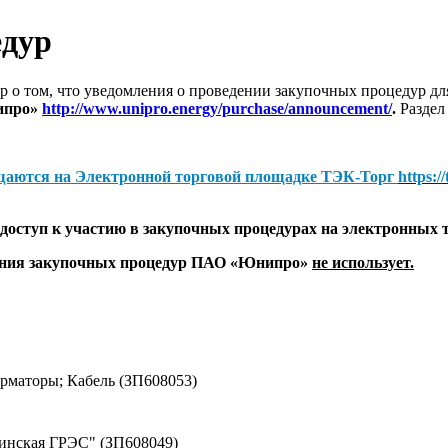
едур
 о том, что уведомления о проведении закупочных процедур 
ипро»
http://www.unipro.energy/purchase/announcement/
.
Раздел
щаются на
Электронной торговой площадке ТЭК-Торг
https:/
оступ к участию в закупочных процедурах на электронных 
дения закупочных процедур ПАО «Юнипро»
не использует.
маторы; Кабель (ЗП608053)
винская ГРЭС" (ЗП608049)