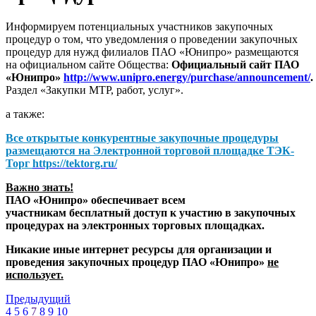
Информируем потенциальных участников закупочных
процедур о том, что уведомления о проведении закупочных
процедур для нужд филиалов ПАО «Юнипро» размещаются
на официальном сайте Общества:
Официальный сайт ПАО
«Юнипро»
http://www.unipro.energy/purchase/announcement/
.
Раздел «Закупки МТР, работ, услуг».
а также:
Все открытые конкурентные закупочные процедуры
размещаются на
Электронной торговой площадке ТЭК-
Торг
https://tektorg.ru/
Важно знать!
ПАО «Юнипро» обеспечивает всем
участникам бесплатный доступ к участию в закупочных
процедурах на электронных торговых площадках.
Никакие иные интернет ресурсы для организации и
проведения закупочных процедур ПАО «Юнипро»
не
использует.
Предыдущий
4
5
6
7
8
9
10