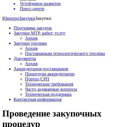
Устойчивое развитие
Пресс-центр
Юнипро
Закупки
Закупки
Программа закупок
Закупки МТР, работ, услуг
Архив
Закупки топлива
Архив
Поставщикам технологического топлива
Документы
Архив
Аккредитация поставщиков
Процедура аккредитации
Портал СРП
Технические требования
Часто задаваемые вопросы
Техническая поддержка
Контактная информация
Проведение закупочных
процедур