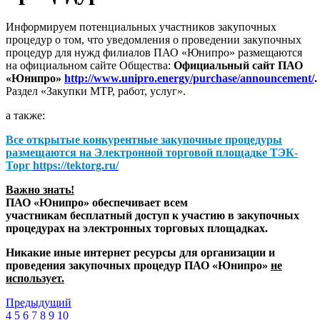
Информируем потенциальных участников закупочных
процедур о том, что уведомления о проведении закупочных
процедур для нужд филиалов ПАО «Юнипро» размещаются
на официальном сайте Общества:
Официальный сайт ПАО
«Юнипро»
http://www.unipro.energy/purchase/announcement/
.
Раздел «Закупки МТР, работ, услуг».
а также:
Все открытые конкурентные закупочные процедуры
размещаются на
Электронной торговой площадке ТЭК-
Торг
https://tektorg.ru/
Важно знать!
ПАО «Юнипро» обеспечивает всем
участникам бесплатный доступ к участию в закупочных
процедурах на электронных торговых площадках.
Никакие иные интернет ресурсы для организации и
проведения закупочных процедур ПАО «Юнипро»
не
использует.
Предыдущий
4
5
6
7
8
9
10