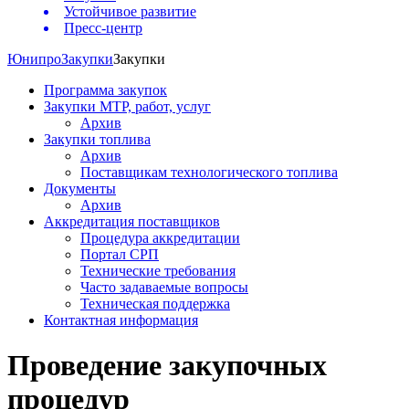
Устойчивое развитие
Пресс-центр
Юнипро
Закупки
Закупки
Программа закупок
Закупки МТР, работ, услуг
Архив
Закупки топлива
Архив
Поставщикам технологического топлива
Документы
Архив
Аккредитация поставщиков
Процедура аккредитации
Портал СРП
Технические требования
Часто задаваемые вопросы
Техническая поддержка
Контактная информация
Проведение закупочных
процедур