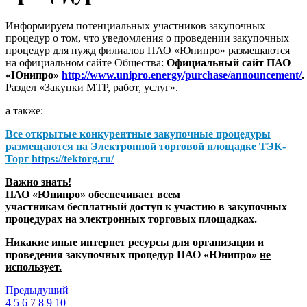
Информируем потенциальных участников закупочных
процедур о том, что уведомления о проведении закупочных
процедур для нужд филиалов ПАО «Юнипро» размещаются
на официальном сайте Общества:
Официальный сайт ПАО
«Юнипро»
http://www.unipro.energy/purchase/announcement/
.
Раздел «Закупки МТР, работ, услуг».
а также:
Все открытые конкурентные закупочные процедуры
размещаются на
Электронной торговой площадке ТЭК-
Торг
https://tektorg.ru/
Важно знать!
ПАО «Юнипро» обеспечивает всем
участникам бесплатный доступ к участию в закупочных
процедурах на электронных торговых площадках.
Никакие иные интернет ресурсы для организации и
проведения закупочных процедур ПАО «Юнипро»
не
использует.
Предыдущий
4
5
6
7
8
9
10