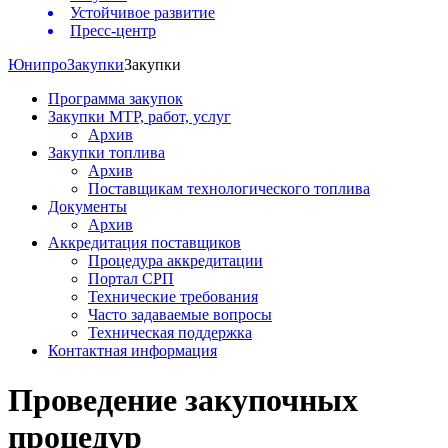
Устойчивое развитие
Пресс-центр
Юнипро
Закупки
Закупки
Программа закупок
Закупки МТР, работ, услуг
Архив
Закупки топлива
Архив
Поставщикам технологического топлива
Документы
Архив
Аккредитация поставщиков
Процедура аккредитации
Портал СРП
Технические требования
Часто задаваемые вопросы
Техническая поддержка
Контактная информация
Проведение закупочных
процедур