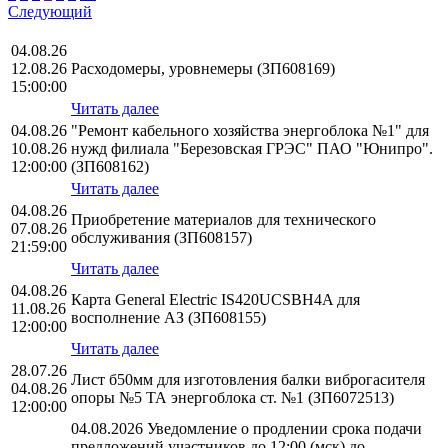
Следующий
04.08.26
12.08.26
Расходомеры, уровнемеры (ЗП608169)
15:00:00
Читать далее
04.08.26
"Ремонт кабельного хозяйства энергоблока №1" для
10.08.26
нужд филиала "Березовская ГРЭС" ПАО "Юнипро".
12:00:00
(ЗП608162)
Читать далее
04.08.26
Приобретение материалов для технического
07.08.26
обслуживания (ЗП608157)
21:59:00
Читать далее
04.08.26
Карта General Electric IS420UCSBH4A для
11.08.26
восполнение АЗ (ЗП608155)
12:00:00
Читать далее
28.07.26
Лист б50мм для изготовления балки виброгасителя
04.08.26
опоры №5 ТА энергоблока ст. №1 (ЗП6072513)
12:00:00
04.08.2026 Уведомление о продлении срока подачи
предложений участников до 12:00 (мск) до