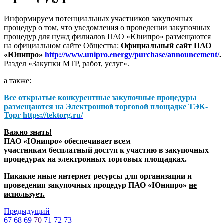
Информируем потенциальных участников закупочных
процедур о том, что уведомления о проведении закупочных
процедур для нужд филиалов ПАО «Юнипро» размещаются
на официальном сайте Общества:
Официальный сайт ПАО
«Юнипро»
http://www.unipro.energy/purchase/announcement/
.
Раздел «Закупки МТР, работ, услуг».
а также:
Все открытые конкурентные закупочные процедуры
размещаются на
Электронной торговой площадке ТЭК-
Торг
https://tektorg.ru/
Важно знать!
ПАО «Юнипро» обеспечивает всем
участникам бесплатный доступ к участию в закупочных
процедурах на электронных торговых площадках.
Никакие иные интернет ресурсы для организации и
проведения закупочных процедур ПАО «Юнипро»
не
использует.
Предыдущий
67
68
69
70
71
72
73