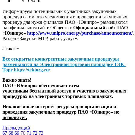
Информируем потенциальных участников закупочных
процедур о том, что уведомления о проведении закупочных
процедур для нужд филиалов ПАО «Юнипро» размещаются
на официальном сайте Общества:
Официальный сайт ПАО
«Юнипро»
http://www.unipro.energy/purchase/announcement/
.
Раздел «Закупки МТР, работ, услуг».
а также:
Все открытые конкурентные закупочные процедуры
размещаются на
Электронной торговой площадке ТЭК-
Торг
https://tektorg.ru/
Важно знать!
ПАО «Юнипро» обеспечивает всем
участникам бесплатный доступ к участию в закупочных
процедурах на электронных торговых площадках.
Никакие иные интернет ресурсы для организации и
проведения закупочных процедур ПАО «Юнипро»
не
использует.
Предыдущий
67
68
69
70
71
72
73