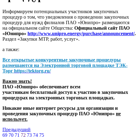
Информируем потенциальных участников закупочных
процедур о том, что уведомления о проведении закупочных
процедур для нужд филиалов ПАО «Юнипро» размещаются
на официальном сайте Общества:
Официальный сайт ПАО
«Юнипро»
http://www.unipro.energy/purchase/announcement/
.
Раздел «Закупки МТР, работ, услуг».
а также:
Все открытые конкурентные закупочные процедуры
размещаются на
Электронной торговой площадке ТЭК-
Торг
https://tektorg.ru/
Важно знать!
ПАО «Юнипро» обеспечивает всем
участникам бесплатный доступ к участию в закупочных
процедурах на электронных торговых площадках.
Никакие иные интернет ресурсы для организации и
проведения закупочных процедур ПАО «Юнипро»
не
использует.
Предыдущий
69
70
71
72
73
74
75