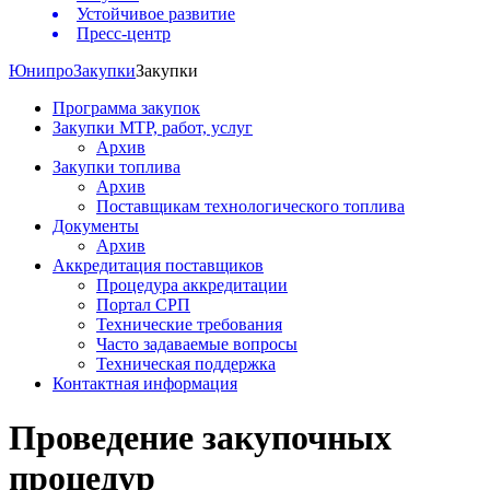
Устойчивое развитие
Пресс-центр
Юнипро
Закупки
Закупки
Программа закупок
Закупки МТР, работ, услуг
Архив
Закупки топлива
Архив
Поставщикам технологического топлива
Документы
Архив
Аккредитация поставщиков
Процедура аккредитации
Портал СРП
Технические требования
Часто задаваемые вопросы
Техническая поддержка
Контактная информация
Проведение закупочных
процедур