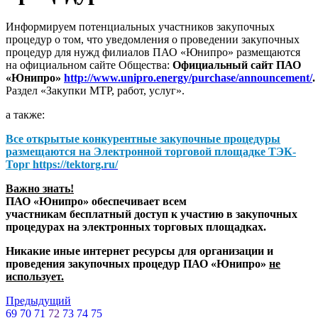
Информируем потенциальных участников закупочных
процедур о том, что уведомления о проведении закупочных
процедур для нужд филиалов ПАО «Юнипро» размещаются
на официальном сайте Общества:
Официальный сайт ПАО
«Юнипро»
http://www.unipro.energy/purchase/announcement/
.
Раздел «Закупки МТР, работ, услуг».
а также:
Все открытые конкурентные закупочные процедуры
размещаются на
Электронной торговой площадке ТЭК-
Торг
https://tektorg.ru/
Важно знать!
ПАО «Юнипро» обеспечивает всем
участникам бесплатный доступ к участию в закупочных
процедурах на электронных торговых площадках.
Никакие иные интернет ресурсы для организации и
проведения закупочных процедур ПАО «Юнипро»
не
использует.
Предыдущий
69
70
71
72
73
74
75