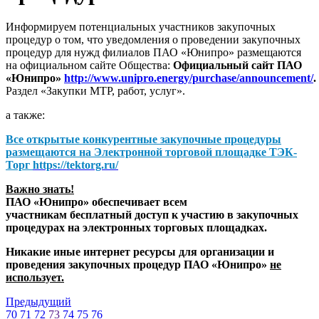
Информируем потенциальных участников закупочных
процедур о том, что уведомления о проведении закупочных
процедур для нужд филиалов ПАО «Юнипро» размещаются
на официальном сайте Общества:
Официальный сайт ПАО
«Юнипро»
http://www.unipro.energy/purchase/announcement/
.
Раздел «Закупки МТР, работ, услуг».
а также:
Все открытые конкурентные закупочные процедуры
размещаются на
Электронной торговой площадке ТЭК-
Торг
https://tektorg.ru/
Важно знать!
ПАО «Юнипро» обеспечивает всем
участникам бесплатный доступ к участию в закупочных
процедурах на электронных торговых площадках.
Никакие иные интернет ресурсы для организации и
проведения закупочных процедур ПАО «Юнипро»
не
использует.
Предыдущий
70
71
72
73
74
75
76