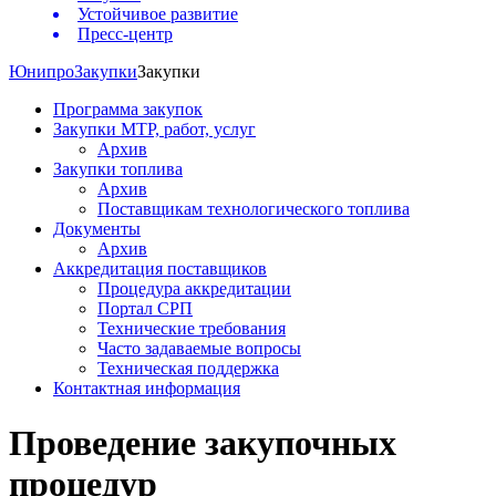
Устойчивое развитие
Пресс-центр
Юнипро
Закупки
Закупки
Программа закупок
Закупки МТР, работ, услуг
Архив
Закупки топлива
Архив
Поставщикам технологического топлива
Документы
Архив
Аккредитация поставщиков
Процедура аккредитации
Портал СРП
Технические требования
Часто задаваемые вопросы
Техническая поддержка
Контактная информация
Проведение закупочных
процедур