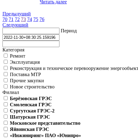
Читать далее
Предыдущий
70
71
72
73
74
75
76
Следующий
Период
Категория
Ремонт
Эксплуатация
Реконструкция и техническое перевооружение энергообъек
Поставка МТР
Прочие закупки
Новое строительство
Филиал
Берёзовская ГРЭС
Смоленская ГРЭС
Сургутская ГРЭС-2
Шатурская ГРЭС
Московское представительство
Яйвинская ГРЭС
«Инжиниринг» ПАО «Юнипро»