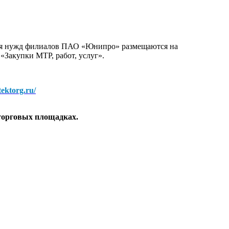
для нужд филиалов ПАО «Юнипро» размещаются на
 «Закупки МТР, работ, услуг».
/tektorg.ru/
торговых площадках.