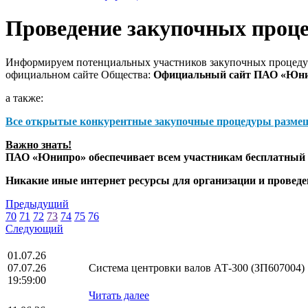
Проведение закупочных проц
Информируем потенциальных участников закупочных процедур
официальном сайте Общества:
Официальный сайт ПАО «Юн
а также:
Все открытые конкурентные закупочные процедуры разме
Важно знать!
ПАО «Юнипро» обеспечивает всем участникам бесплатный д
Никакие иные интернет ресурсы для организации и прове
Предыдущий
70
71
72
73
74
75
76
Следующий
01.07.26
07.07.26
Система центровки валов АТ-300 (ЗП607004)
19:59:00
Читать далее