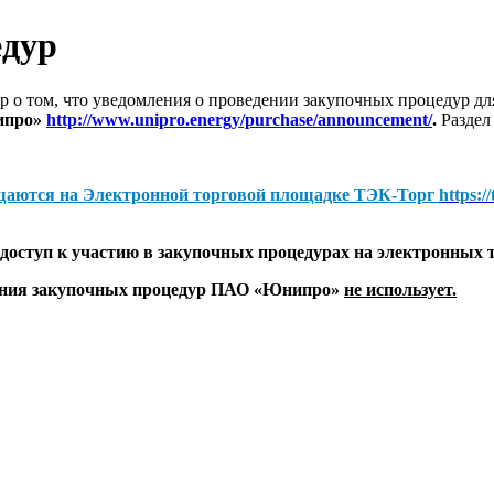
едур
 о том, что уведомления о проведении закупочных процедур 
ипро»
http://www.unipro.energy/purchase/announcement/
.
Раздел
щаются на
Электронной торговой площадке ТЭК-Торг
https:/
оступ к участию в закупочных процедурах на электронных 
дения закупочных процедур ПАО «Юнипро»
не использует.