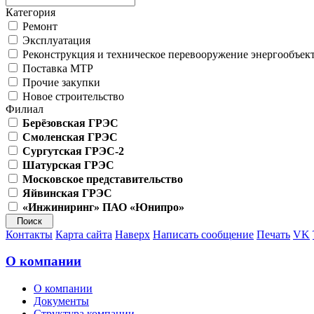
Категория
Ремонт
Эксплуатация
Реконструкция и техническое перевооружение энергообъек
Поставка МТР
Прочие закупки
Новое строительство
Филиал
Берёзовская ГРЭС
Смоленская ГРЭС
Сургутская ГРЭС-2
Шатурская ГРЭС
Московское представительство
Яйвинская ГРЭС
«Инжиниринг» ПАО «Юнипро»
Контакты
Карта сайта
Наверх
Написать сообщение
Печать
VK
О компании
О компании
Документы
Структура компании