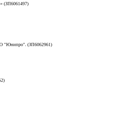
» (ЗП6061497)
АО "Юнипро". (ЗП6062961)
52)