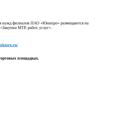
для нужд филиалов ПАО «Юнипро» размещаются на
 «Закупки МТР, работ, услуг».
/tektorg.ru/
торговых площадках.