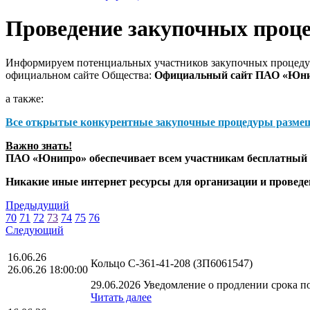
Проведение закупочных проц
Информируем потенциальных участников закупочных процедур
официальном сайте Общества:
Официальный сайт ПАО «Юн
а также:
Все открытые конкурентные закупочные процедуры разме
Важно знать!
ПАО «Юнипро» обеспечивает всем участникам бесплатный д
Никакие иные интернет ресурсы для организации и прове
Предыдущий
70
71
72
73
74
75
76
Следующий
16.06.26
Кольцо С-361-41-208 (ЗП6061547)
26.06.26 18:00:00
29.06.2026 Уведомление о продлении срока по
Читать далее