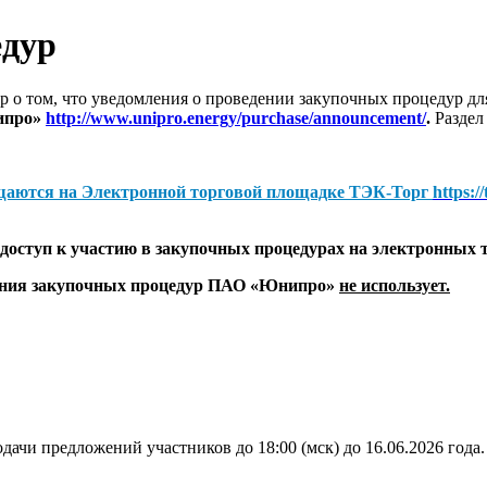
едур
 о том, что уведомления о проведении закупочных процедур 
ипро»
http://www.unipro.energy/purchase/announcement/
.
Раздел
щаются на
Электронной торговой площадке ТЭК-Торг
https:/
оступ к участию в закупочных процедурах на электронных 
дения закупочных процедур ПАО «Юнипро»
не использует.
дачи предложений участников до 18:00 (мск) до 16.06.2026 года.