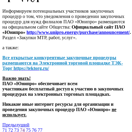
Информируем потенциальных участников закупочных
процедур о том, что уведомления о проведении закупочных
процедур для нужд филиалов ПАО «Юнипро» размещаются
на официальном сайте Общества:
Официальный сайт ПАО
«Юнипро»
http://www.unipro.energy/purchase/announcement/
.
Раздел «Закупки МТР, работ, услуг».
а также:
Все открытые конкурентные закупочные процедуры
размещаются на
Электронной торговой площадке ТЭК-
Торг
https://tektorg.ru/
Важно знать!
ПАО «Юнипро» обеспечивает всем
участникам бесплатный доступ к участию в закупочных
процедурах на электронных торговых площадках.
Никакие иные интернет ресурсы для организации и
проведения закупочных процедур ПАО «Юнипро»
не
использует.
Предыдущий
71
72
73
74
75
76
77