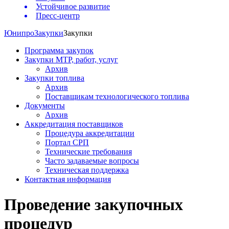
Устойчивое развитие
Пресс-центр
Юнипро
Закупки
Закупки
Программа закупок
Закупки МТР, работ, услуг
Архив
Закупки топлива
Архив
Поставщикам технологического топлива
Документы
Архив
Аккредитация поставщиков
Процедура аккредитации
Портал СРП
Технические требования
Часто задаваемые вопросы
Техническая поддержка
Контактная информация
Проведение закупочных
процедур