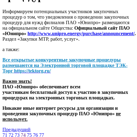
Информируем потенциальных участников закупочных
процедур о том, что уведомления о проведении закупочных
процедур для нужд филиалов ПАО «Юнипро» размещаются
на официальном сайте Общества:
Официальный сайт ПАО
«Юнипро»
http://www.unipro.energy/purchase/announcement/
.
Раздел «Закупки МТР, работ, услуг».
а также:
Все открытые конкурентные закупочные процедуры
размещаются на
Электронной торговой площадке ТЭК-
Торг
https://tektorg.ru/
Важно знать!
ПАО «Юнипро» обеспечивает всем
участникам бесплатный доступ к участию в закупочных
процедурах на электронных торговых площадках.
Никакие иные интернет ресурсы для организации и
проведения закупочных процедур ПАО «Юнипро»
не
использует.
Предыдущий
71
72
73
74
75
76
77