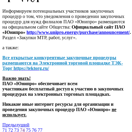
Информируем потенциальных участников закупочных
процедур о том, что уведомления о проведении закупочных
процедур для нужд филиалов ПАО «Юнипро» размещаются
на официальном сайте Общества:
Официальный сайт ПАО
«Юнипро»
http://www.unipro.energy/purchase/announcement/
.
Раздел «Закупки МТР, работ, услуг».
а также:
Все открытые конкурентные закупочные процедуры
размещаются на
Электронной торговой площадке ТЭК-
Торг
https://tektorg.ru/
Важно знать!
ПАО «Юнипро» обеспечивает всем
участникам бесплатный доступ к участию в закупочных
процедурах на электронных торговых площадках.
Никакие иные интернет ресурсы для организации и
проведения закупочных процедур ПАО «Юнипро»
не
использует.
Предыдущий
71
72
73
74
75
76
77