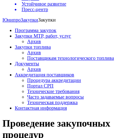
Устойчивое развитие
Пресс-центр
Юнипро
Закупки
Закупки
Программа закупок
Закупки МТР, работ, услуг
Архив
Закупки топлива
Архив
Поставщикам технологического топлива
Документы
Архив
Аккредитация поставщиков
Процедура аккредитации
Портал СРП
Технические требования
Часто задаваемые вопросы
Техническая поддержка
Контактная информация
Проведение закупочных
процедур