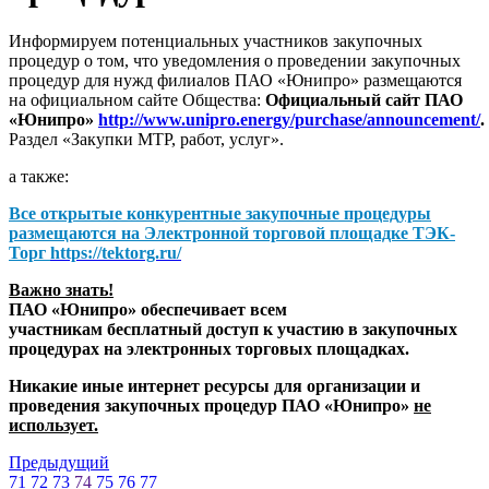
Информируем потенциальных участников закупочных
процедур о том, что уведомления о проведении закупочных
процедур для нужд филиалов ПАО «Юнипро» размещаются
на официальном сайте Общества:
Официальный сайт ПАО
«Юнипро»
http://www.unipro.energy/purchase/announcement/
.
Раздел «Закупки МТР, работ, услуг».
а также:
Все открытые конкурентные закупочные процедуры
размещаются на
Электронной торговой площадке ТЭК-
Торг
https://tektorg.ru/
Важно знать!
ПАО «Юнипро» обеспечивает всем
участникам бесплатный доступ к участию в закупочных
процедурах на электронных торговых площадках.
Никакие иные интернет ресурсы для организации и
проведения закупочных процедур ПАО «Юнипро»
не
использует.
Предыдущий
71
72
73
74
75
76
77