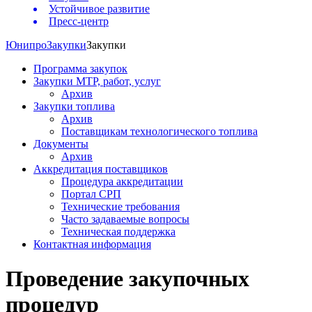
Устойчивое развитие
Пресс-центр
Юнипро
Закупки
Закупки
Программа закупок
Закупки МТР, работ, услуг
Архив
Закупки топлива
Архив
Поставщикам технологического топлива
Документы
Архив
Аккредитация поставщиков
Процедура аккредитации
Портал СРП
Технические требования
Часто задаваемые вопросы
Техническая поддержка
Контактная информация
Проведение закупочных
процедур