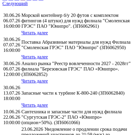
Следующий
30.06.26
Морской контейнер б/у 20 футов с комплектом
06.07.26
фитингов (4 штуки) для нужд филиала "Смоленская
16:00:00
ГРЭС" ПАО "Юнипро". (ЗП6062961)
Читать далее
30.06.26
Поставка Абразивные материалы для нужд Филиала
07.07.26
"Смоленская ГРЭС" ПАО "Юнипро" (ЗП6062950)
16:00:00
Читать далее
30.06.26
Анализ рынка "Реестр вовлеченности 2027 - 2028гг"
06.07.26
филиала "Березовская ГРЭС" ПАО «Юнипро».
12:00:00
(ЗП6062852)
Читать далее
30.06.26
13.07.26
Запасные части к турбине К-800-240 (ЗП6062840)
18:00:00
Читать далее
10.06.26
Сантехника и запасные части для нужд филиала
22.06.26
"Сургутская ГРЭС-2" ПАО «Юнипро»
10:00:00
(опцион+50%). (ЗП6061066)
23.06.2026 Уведомление о продлении срока подачи
предложений участников до 21:59 (мск) до