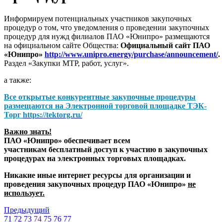
Информируем потенциальных участников закупочных
процедур о том, что уведомления о проведении закупочных
процедур для нужд филиалов ПАО «Юнипро» размещаются
на официальном сайте Общества:
Официальный сайт ПАО
«Юнипро»
http://www.unipro.energy/purchase/announcement/
.
Раздел «Закупки МТР, работ, услуг».
а также:
Все открытые конкурентные закупочные процедуры
размещаются на
Электронной торговой площадке ТЭК-
Торг
https://tektorg.ru/
Важно знать!
ПАО «Юнипро» обеспечивает всем
участникам бесплатный доступ к участию в закупочных
процедурах на электронных торговых площадках.
Никакие иные интернет ресурсы для организации и
проведения закупочных процедур ПАО «Юнипро»
не
использует.
Предыдущий
71
72
73
74
75
76
77