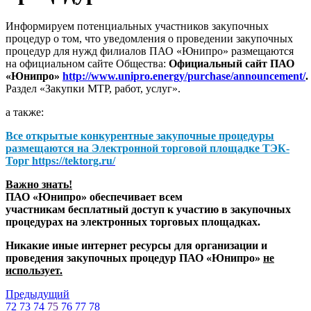
Информируем потенциальных участников закупочных
процедур о том, что уведомления о проведении закупочных
процедур для нужд филиалов ПАО «Юнипро» размещаются
на официальном сайте Общества:
Официальный сайт ПАО
«Юнипро»
http://www.unipro.energy/purchase/announcement/
.
Раздел «Закупки МТР, работ, услуг».
а также:
Все открытые конкурентные закупочные процедуры
размещаются на
Электронной торговой площадке ТЭК-
Торг
https://tektorg.ru/
Важно знать!
ПАО «Юнипро» обеспечивает всем
участникам бесплатный доступ к участию в закупочных
процедурах на электронных торговых площадках.
Никакие иные интернет ресурсы для организации и
проведения закупочных процедур ПАО «Юнипро»
не
использует.
Предыдущий
72
73
74
75
76
77
78