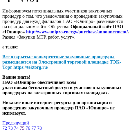
Информируем потенциальных участников закупочных
процедур о том, что уведомления о проведении закупочных
процедур для нужд филиалов ПАО «Юнипро» размещаются
на официальном сайте Общества:
Официальный сайт ПАО
«Юнипро»
http://www.unipro.energy/purchase/announcement/
.
Раздел «Закупки МТР, работ, услуг».
а также:
Все открытые конкурентные закупочные процедуры
размещаются на
Электронной торговой площадке ТЭК-
Торг
https://tektorg.ru/
Важно знать!
ПАО «Юнипро» обеспечивает всем
участникам бесплатный доступ к участию в закупочных
процедурах на электронных торговых площадках.
Никакие иные интернет ресурсы для организации и
проведения закупочных процедур ПАО «Юнипро»
не
использует.
Предыдущий
72
73
74
75
76
77
78