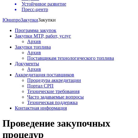
Устойчивое развитие
Пресс-центр
Юнипро
Закупки
Закупки
Программа закупок
Закупки МТР, работ, услуг
Архив
Закупки топлива
Архив
Поставщикам технологического топлива
Документы
Архив
Аккредитация поставщиков
Процедура аккредитации
Портал СРП
Технические требования
Часто задаваемые вопросы
Техническая поддержка
Контактная информация
Проведение закупочных
процедур