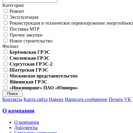
Категория
Ремонт
Эксплуатация
Реконструкция и техническое перевооружение энергообъек
Поставка МТР
Прочие закупки
Новое строительство
Филиал
Берёзовская ГРЭС
Смоленская ГРЭС
Сургутская ГРЭС-2
Шатурская ГРЭС
Московское представительство
Яйвинская ГРЭС
«Инжиниринг» ПАО «Юнипро»
Контакты
Карта сайта
Наверх
Написать сообщение
Печать
VK
О компании
О компании
Документы
Структура компании