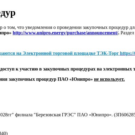
едур
 о том, что уведомления о проведении закупочных процедур 
ипро»
http://www.unipro.energy/purchase/announcement/
.
Раздел
щаются на
Электронной торговой площадке ТЭК-Торг
https:/
оступ к участию в закупочных процедурах на электронных 
дения закупочных процедур ПАО «Юнипро»
не использует.
 2028гг" филиала "Березовская ГРЭС" ПАО «Юнипро». (ЗП60628
840)