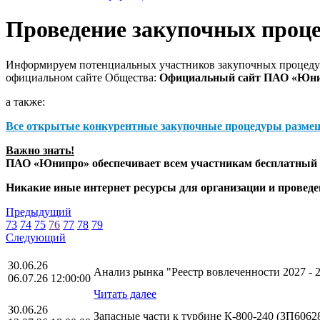
Проведение закупочных проц
Информируем потенциальных участников закупочных процедур
официальном сайте Общества:
Официальный сайт ПАО «Юн
а также:
Все открытые конкурентные закупочные процедуры разме
Важно знать!
ПАО «Юнипро» обеспечивает всем участникам бесплатный д
Никакие иные интернет ресурсы для организации и прове
Предыдущий
73
74
75
76
77
78
79
Следующий
30.06.26
Анализ рынка "Реестр вовлеченности 2027 -
06.07.26 12:00:00
Читать далее
30.06.26
Запасные части к турбине К-800-240 (ЗП6062