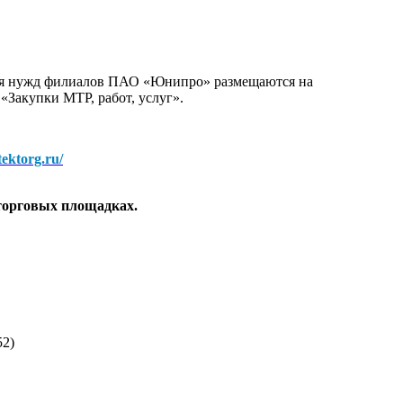
для нужд филиалов ПАО «Юнипро» размещаются на
 «Закупки МТР, работ, услуг».
/tektorg.ru/
торговых площадках.
52)