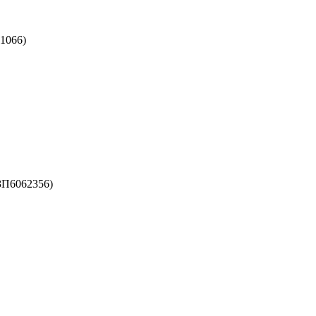
1066)
ЗП6062356)