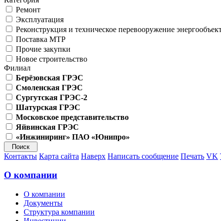
Ремонт
Эксплуатация
Реконструкция и техническое перевооружение энергообъек
Поставка МТР
Прочие закупки
Новое строительство
Филиал
Берёзовская ГРЭС
Смоленская ГРЭС
Сургутская ГРЭС-2
Шатурская ГРЭС
Московское представительство
Яйвинская ГРЭС
«Инжиниринг» ПАО «Юнипро»
Контакты
Карта сайта
Наверх
Написать сообщение
Печать
VK
О компании
О компании
Документы
Структура компании
Инвестиции