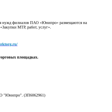
для нужд филиалов ПАО «Юнипро» размещаются на
 «Закупки МТР, работ, услуг».
/tektorg.ru/
торговых площадках.
АО "Юнипро". (ЗП6062961)