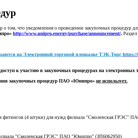
едур
 о том, что уведомления о проведении закупочных процедур 
ипро»
http://www.unipro.energy/purchase/announcement/
.
Раздел
щаются на
Электронной торговой площадке ТЭК-Торг
https:/
оступ к участию в закупочных процедурах на электронных 
дения закупочных процедур ПАО «Юнипро»
не использует.
ом фитингов (4 штуки) для нужд филиала "Смоленская ГРЭС" П
Филиала "Смоленская ГРЭС" ПАО "Юнипро" (ЗП6062950)