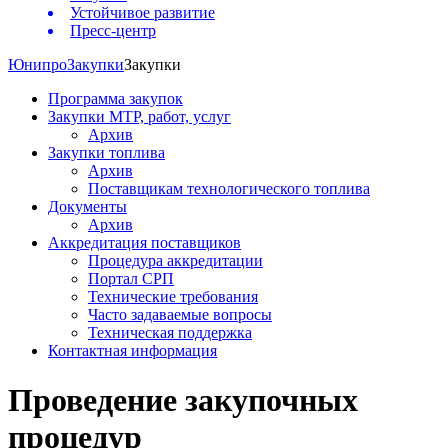
Устойчивое развитие
Пресс-центр
Юнипро
Закупки
Закупки
Программа закупок
Закупки МТР, работ, услуг
Архив
Закупки топлива
Архив
Поставщикам технологического топлива
Документы
Архив
Аккредитация поставщиков
Процедура аккредитации
Портал СРП
Технические требования
Часто задаваемые вопросы
Техническая поддержка
Контактная информация
Проведение закупочных
процедур