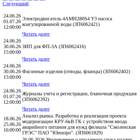
Следующий
24.06.26
Электродвигатель 4АМН280S4 У3 насоса
01.07.26
коагулированной воды (ЗП6062421)
12:00:00
Читать далее
24.06.26
30.06.26
ЗИП для ФП-3А (ЗП6062416)
15:00:00
Читать далее
24.06.26
30.06.26
Фасонные изделия (отводы, фланцы) (ЗП6062402)
15:00:00
Читать далее
24.06.26
Журналы учета и регистрации, бланочная продукция
01.07.26
(ЗП6062392)
12:00:00
Читать далее
Анализ рынка. Разработка и реализация проекта
18.06.26
модернизации КРУ-6кВ ГК с устройством ввода
25.06.26
аварийного питания для нужд филиала "Смоленская
16:00:00
ГРЭС" ПАО "Юнипро". (ЗП6061829)
26.06.2026 Уведомление о продлении срока подачи