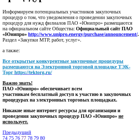
Информируем потенциальных участников закупочных
процедур о том, что уведомления о проведении закупочных
процедур для нужд филиалов ПАО «Юнипро» размещаются
на официальном сайте Общества:
Официальный сайт ПАО
«Юнипро»
http://www.unipro.energy/purchase/announcement/
.
Раздел «Закупки МТР, работ, услуг».
а также:
Все открытые конкурентные закупочные процедуры
размещаются на
Электронной торговой площадке ТЭК-
Торг
https://tektorg.ru/
Важно знать!
ПАО «Юнипро» обеспечивает всем
участникам бесплатный доступ к участию в закупочных
процедурах на электронных торговых площадках.
Никакие иные интернет ресурсы для организации и
проведения закупочных процедур ПАО «Юнипро»
не
использует.
Предыдущий
74
75
76
77
78
79
80