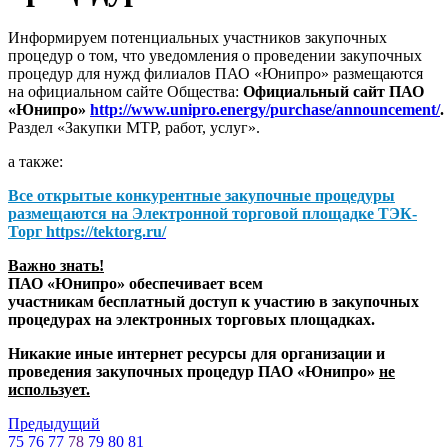
Информируем потенциальных участников закупочных
процедур о том, что уведомления о проведении закупочных
процедур для нужд филиалов ПАО «Юнипро» размещаются
на официальном сайте Общества:
Официальный сайт ПАО
«Юнипро»
http://www.unipro.energy/purchase/announcement/
.
Раздел «Закупки МТР, работ, услуг».
а также:
Все открытые конкурентные закупочные процедуры
размещаются на
Электронной торговой площадке ТЭК-
Торг
https://tektorg.ru/
Важно знать!
ПАО «Юнипро» обеспечивает всем
участникам бесплатный доступ к участию в закупочных
процедурах на электронных торговых площадках.
Никакие иные интернет ресурсы для организации и
проведения закупочных процедур ПАО «Юнипро»
не
использует.
Предыдущий
75
76
77
78
79
80
81