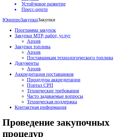
Устойчивое развитие
Пресс-центр
Юнипро
Закупки
Закупки
Программа закупок
Закупки МТР, работ, услуг
Архив
Закупки топлива
Архив
Поставщикам технологического топлива
Документы
Архив
Аккредитация поставщиков
Процедура аккредитации
Портал СРП
Технические требования
Часто задаваемые вопросы
Техническая поддержка
Контактная информация
Проведение закупочных
процедур