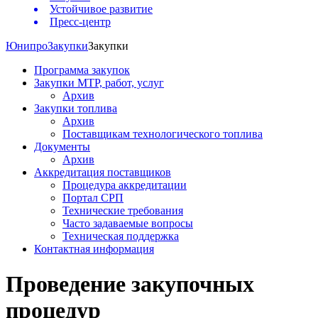
Устойчивое развитие
Пресс-центр
Юнипро
Закупки
Закупки
Программа закупок
Закупки МТР, работ, услуг
Архив
Закупки топлива
Архив
Поставщикам технологического топлива
Документы
Архив
Аккредитация поставщиков
Процедура аккредитации
Портал СРП
Технические требования
Часто задаваемые вопросы
Техническая поддержка
Контактная информация
Проведение закупочных
процедур