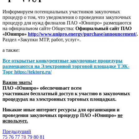
Информируем потенциальных участников закупочных
процедур о том, что уведомления о проведении закупочных
процедур для нужд филиалов ПАО «Юнипро» размещаются
на официальном сайте Общества:
Официальный сайт ПАО
«Юнипро»
http://www.unipro.energy/purchase/announcement/
.
Раздел «Закупки МТР, работ, услуг».
а также:
Все открытые конкурентные закупочные процедуры
размещаются на
Электронной торговой площадке ТЭК-
Торг
https://tektorg.ru/
Важно знать!
ПАО «Юнипро» обеспечивает всем
участникам бесплатный доступ к участию в закупочных
процедурах на электронных торговых площадках.
Никакие иные интернет ресурсы для организации и
проведения закупочных процедур ПАО «Юнипро»
не
использует.
Предыдущий
75
76
77
78
79
80
81