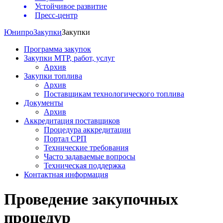
Устойчивое развитие
Пресс-центр
Юнипро
Закупки
Закупки
Программа закупок
Закупки МТР, работ, услуг
Архив
Закупки топлива
Архив
Поставщикам технологического топлива
Документы
Архив
Аккредитация поставщиков
Процедура аккредитации
Портал СРП
Технические требования
Часто задаваемые вопросы
Техническая поддержка
Контактная информация
Проведение закупочных
процедур