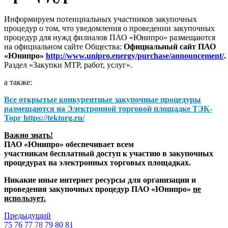
Информируем потенциальных участников закупочных
процедур о том, что уведомления о проведении закупочных
процедур для нужд филиалов ПАО «Юнипро» размещаются
на официальном сайте Общества:
Официальный сайт ПАО
«Юнипро»
http://www.unipro.energy/purchase/announcement/
.
Раздел «Закупки МТР, работ, услуг».
а также:
Все открытые конкурентные закупочные процедуры
размещаются на
Электронной торговой площадке ТЭК-
Торг
https://tektorg.ru/
Важно знать!
ПАО «Юнипро» обеспечивает всем
участникам бесплатный доступ к участию в закупочных
процедурах на электронных торговых площадках.
Никакие иные интернет ресурсы для организации и
проведения закупочных процедур ПАО «Юнипро»
не
использует.
Предыдущий
75
76
77
78
79
80
81