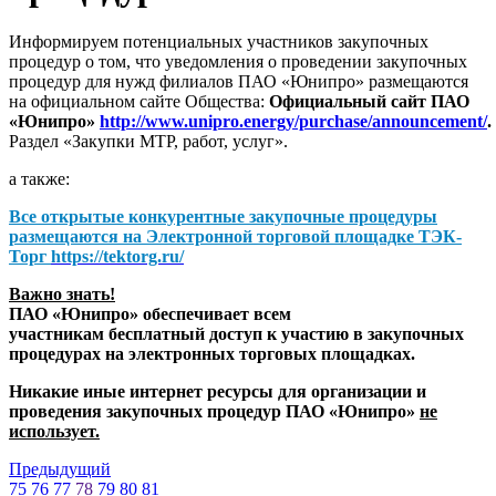
Информируем потенциальных участников закупочных
процедур о том, что уведомления о проведении закупочных
процедур для нужд филиалов ПАО «Юнипро» размещаются
на официальном сайте Общества:
Официальный сайт ПАО
«Юнипро»
http://www.unipro.energy/purchase/announcement/
.
Раздел «Закупки МТР, работ, услуг».
а также:
Все открытые конкурентные закупочные процедуры
размещаются на
Электронной торговой площадке ТЭК-
Торг
https://tektorg.ru/
Важно знать!
ПАО «Юнипро» обеспечивает всем
участникам бесплатный доступ к участию в закупочных
процедурах на электронных торговых площадках.
Никакие иные интернет ресурсы для организации и
проведения закупочных процедур ПАО «Юнипро»
не
использует.
Предыдущий
75
76
77
78
79
80
81