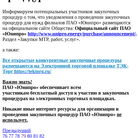
Информируем потенциальных участников закупочных
процедур о том, что уведомления о проведении закупочных
процедур для нужд филиалов ПАО «Юнипро» размещаются
на официальном сайте Общества:
Официальный сайт ПАО
«Юнипро»
http://www.unipro.energy/purchase/announcement/
.
Раздел «Закупки МТР, работ, услуг».
а также:
Все открытые конкурентные закупочные процедуры
размещаются на
Электронной торговой площадке ТЭК-
Торг
https://tektorg.ru/
Важно знать!
ПАО «Юнипро» обеспечивает всем
участникам бесплатный доступ к участию в закупочных
процедурах на электронных торговых площадках.
Никакие иные интернет ресурсы для организации и
проведения закупочных процедур ПАО «Юнипро»
не
использует.
Предыдущий
76
77
78
79
80
81
82