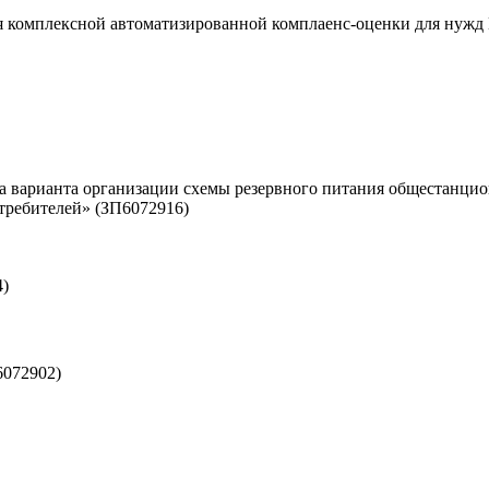
для комплексной автоматизированной комплаенс-оценки для ну
ра варианта организации схемы резервного питания общестан
требителей» (ЗП6072916)
4)
6072902)