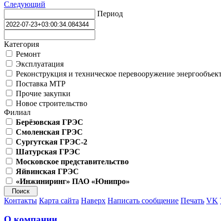
Следующий
Период
Категория
Ремонт
Эксплуатация
Реконструкция и техническое перевооружение энергообъек
Поставка МТР
Прочие закупки
Новое строительство
Филиал
Берёзовская ГРЭС
Смоленская ГРЭС
Сургутская ГРЭС-2
Шатурская ГРЭС
Московское представительство
Яйвинская ГРЭС
«Инжиниринг» ПАО «Юнипро»
Контакты
Карта сайта
Наверх
Написать сообщение
Печать
VK
О компании