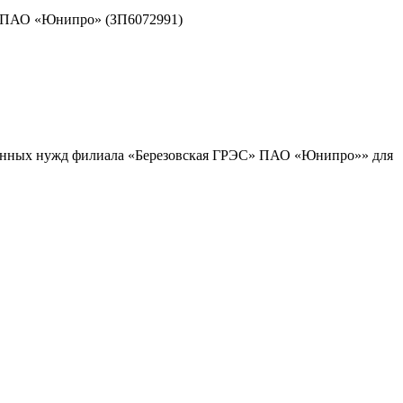
жд ПАО «Юнипро» (ЗП6072991)
ционных нужд филиала «Березовская ГРЭС» ПАО «Юнипро»» для