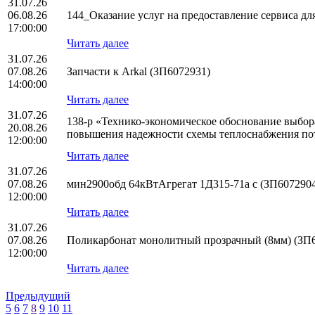
31.07.26
06.08.26
144_Оказание услуг на предоставление сервиса 
17:00:00
Читать далее
31.07.26
07.08.26
Запчасти к Arkal (ЗП6072931)
14:00:00
Читать далее
31.07.26
138-р «Технико-экономическое обоснование выбо
20.08.26
повышения надежности схемы теплоснабжения по
12:00:00
Читать далее
31.07.26
07.08.26
мин2900обд 64кВтАгрегат 1Д315-71а с (ЗП607290
12:00:00
Читать далее
31.07.26
07.08.26
Поликарбонат монолитный прозрачный (8мм) (ЗП
12:00:00
Читать далее
Предыдущий
5
6
7
8
9
10
11