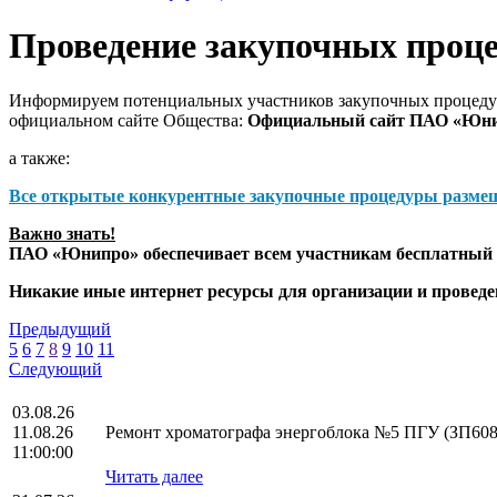
Проведение закупочных проц
Информируем потенциальных участников закупочных процедур
официальном сайте Общества:
Официальный сайт ПАО «Юн
а также:
Все открытые конкурентные закупочные процедуры разме
Важно знать!
ПАО «Юнипро» обеспечивает всем участникам бесплатный д
Никакие иные интернет ресурсы для организации и прове
Предыдущий
5
6
7
8
9
10
11
Следующий
03.08.26
11.08.26
Ремонт хроматографа энергоблока №5 ПГУ (ЗП608
11:00:00
Читать далее