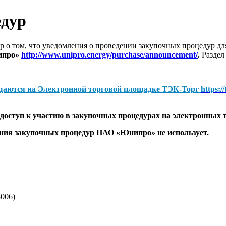
едур
 о том, что уведомления о проведении закупочных процедур 
ипро»
http://www.unipro.energy/purchase/announcement/
.
Раздел
щаются на
Электронной торговой площадке ТЭК-Торг
https:/
оступ к участию в закупочных процедурах на электронных 
дения закупочных процедур ПАО «Юнипро»
не использует.
006)