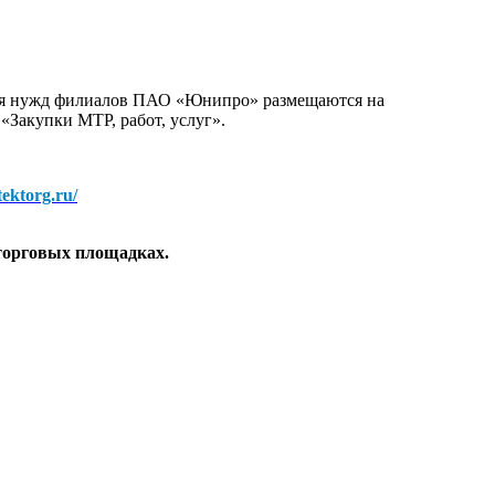
для нужд филиалов ПАО «Юнипро» размещаются на
 «Закупки МТР, работ, услуг».
/tektorg.ru/
торговых площадках.