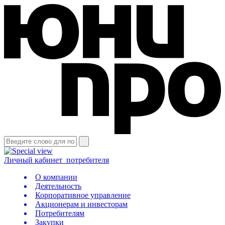
Личный кабинет
потребителя
О компании
Деятельность
Корпоративное управление
Акционерам и инвесторам
Потребителям
Закупки