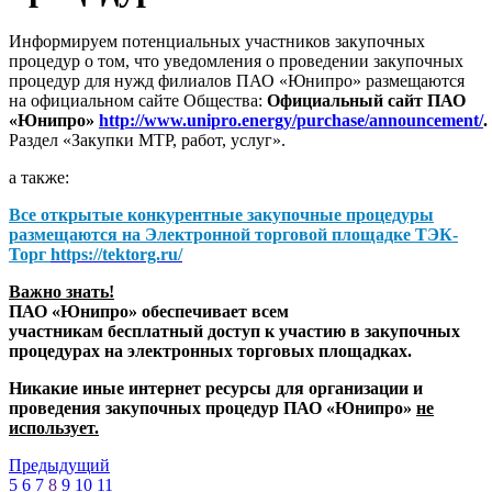
Информируем потенциальных участников закупочных
процедур о том, что уведомления о проведении закупочных
процедур для нужд филиалов ПАО «Юнипро» размещаются
на официальном сайте Общества:
Официальный сайт ПАО
«Юнипро»
http://www.unipro.energy/purchase/announcement/
.
Раздел «Закупки МТР, работ, услуг».
а также:
Все открытые конкурентные закупочные процедуры
размещаются на
Электронной торговой площадке ТЭК-
Торг
https://tektorg.ru/
Важно знать!
ПАО «Юнипро» обеспечивает всем
участникам бесплатный доступ к участию в закупочных
процедурах на электронных торговых площадках.
Никакие иные интернет ресурсы для организации и
проведения закупочных процедур ПАО «Юнипро»
не
использует.
Предыдущий
5
6
7
8
9
10
11