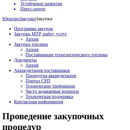
Устойчивое развитие
Пресс-центр
Юнипро
Закупки
Закупки
Программа закупок
Закупки МТР, работ, услуг
Архив
Закупки топлива
Архив
Поставщикам технологического топлива
Документы
Архив
Аккредитация поставщиков
Процедура аккредитации
Портал СРП
Технические требования
Часто задаваемые вопросы
Техническая поддержка
Контактная информация
Проведение закупочных
процедур