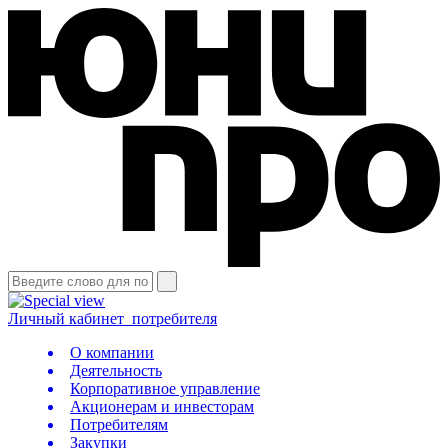
Личный кабинет
потребителя
О компании
Деятельность
Корпоративное управление
Акционерам и инвесторам
Потребителям
Закупки