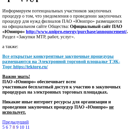
Информируем потенциальных участников закупочных
процедур о том, что уведомления о проведении закупочных
процедур для нужд филиалов ПАО «Юнипро» размещаются
на официальном сайте Общества:
Официальный сайт ПАО
«Юнипро»
http://www.unipro.energy/purchase/announcement/
.
Раздел «Закупки МТР, работ, услуг».
а также:
Все открытые конкурентные закупочные процедуры
размещаются на
Электронной торговой площадке ТЭК-
Торг
https://tektorg.ru/
Важно знать!
ПАО «Юнипро» обеспечивает всем
участникам бесплатный доступ к участию в закупочных
процедурах на электронных торговых площадках.
Никакие иные интернет ресурсы для организации и
проведения закупочных процедур ПАО «Юнипро»
не
использует.
Предыдущий
5
6
7
8
9
10
11