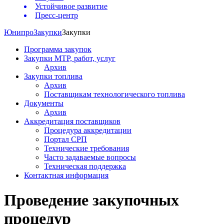
Устойчивое развитие
Пресс-центр
Юнипро
Закупки
Закупки
Программа закупок
Закупки МТР, работ, услуг
Архив
Закупки топлива
Архив
Поставщикам технологического топлива
Документы
Архив
Аккредитация поставщиков
Процедура аккредитации
Портал СРП
Технические требования
Часто задаваемые вопросы
Техническая поддержка
Контактная информация
Проведение закупочных
процедур