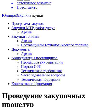
Устойчивое развитие
Пресс-центр
Юнипро
Закупки
Закупки
Программа закупок
Закупки МТР, работ, услуг
Архив
Закупки топлива
Архив
Поставщикам технологического топлива
Документы
Архив
Аккредитация поставщиков
Процедура аккредитации
Портал СРП
Технические требования
Часто задаваемые вопросы
Техническая поддержка
Контактная информация
Проведение закупочных
процедур