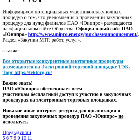
Информируем потенциальных участников закупочных
процедур о том, что уведомления о проведении закупочных
процедур для нужд филиалов ПАО «Юнипро» размещаются
на официальном сайте Общества:
Официальный сайт ПАО
«Юнипро»
http://www.unipro.energy/purchase/announcement/
.
Раздел «Закупки МТР, работ, услуг».
а также:
Все открытые конкурентные закупочные процедуры
размещаются на
Электронной торговой площадке ТЭК-
Торг
https://tektorg.ru/
Важно знать!
ПАО «Юнипро» обеспечивает всем
участникам бесплатный доступ к участию в закупочных
процедурах на электронных торговых площадках.
Никакие иные интернет ресурсы для организации и
проведения закупочных процедур ПАО «Юнипро»
не
использует.
Предыдущий
5
6
7
8
9
10
11