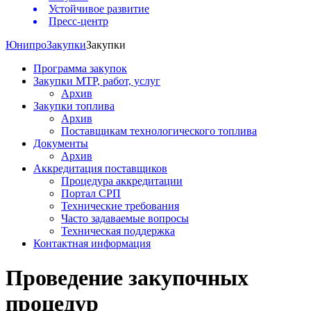
Устойчивое развитие
Пресс-центр
Юнипро
Закупки
Закупки
Программа закупок
Закупки МТР, работ, услуг
Архив
Закупки топлива
Архив
Поставщикам технологического топлива
Документы
Архив
Аккредитация поставщиков
Процедура аккредитации
Портал СРП
Технические требования
Часто задаваемые вопросы
Техническая поддержка
Контактная информация
Проведение закупочных
процедур