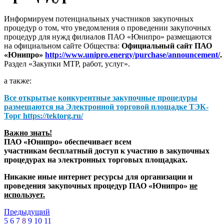
Информируем потенциальных участников закупочных
процедур о том, что уведомления о проведении закупочных
процедур для нужд филиалов ПАО «Юнипро» размещаются
на официальном сайте Общества:
Официальный сайт ПАО
«Юнипро»
http://www.unipro.energy/purchase/announcement/
.
Раздел «Закупки МТР, работ, услуг».
а также:
Все открытые конкурентные закупочные процедуры
размещаются на
Электронной торговой площадке ТЭК-
Торг
https://tektorg.ru/
Важно знать!
ПАО «Юнипро» обеспечивает всем
участникам бесплатный доступ к участию в закупочных
процедурах на электронных торговых площадках.
Никакие иные интернет ресурсы для организации и
проведения закупочных процедур ПАО «Юнипро»
не
использует.
Предыдущий
5
6
7
8
9
10
11