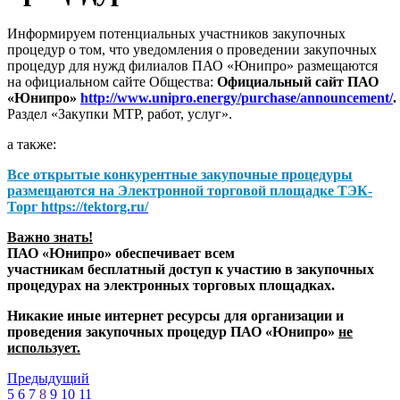
Информируем потенциальных участников закупочных
процедур о том, что уведомления о проведении закупочных
процедур для нужд филиалов ПАО «Юнипро» размещаются
на официальном сайте Общества:
Официальный сайт ПАО
«Юнипро»
http://www.unipro.energy/purchase/announcement/
.
Раздел «Закупки МТР, работ, услуг».
а также:
Все открытые конкурентные закупочные процедуры
размещаются на
Электронной торговой площадке ТЭК-
Торг
https://tektorg.ru/
Важно знать!
ПАО «Юнипро» обеспечивает всем
участникам бесплатный доступ к участию в закупочных
процедурах на электронных торговых площадках.
Никакие иные интернет ресурсы для организации и
проведения закупочных процедур ПАО «Юнипро»
не
использует.
Предыдущий
5
6
7
8
9
10
11