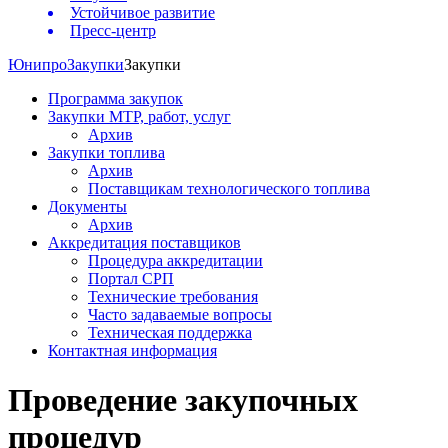
Устойчивое развитие
Пресс-центр
Юнипро
Закупки
Закупки
Программа закупок
Закупки МТР, работ, услуг
Архив
Закупки топлива
Архив
Поставщикам технологического топлива
Документы
Архив
Аккредитация поставщиков
Процедура аккредитации
Портал СРП
Технические требования
Часто задаваемые вопросы
Техническая поддержка
Контактная информация
Проведение закупочных
процедур