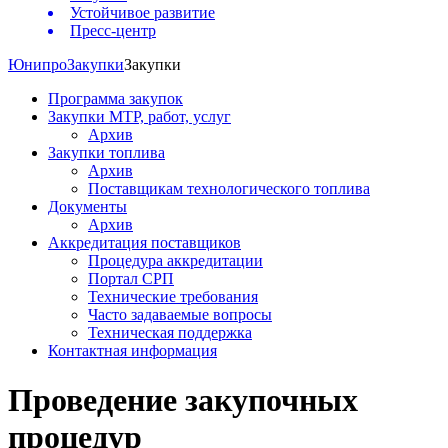
Устойчивое развитие
Пресс-центр
Юнипро
Закупки
Закупки
Программа закупок
Закупки МТР, работ, услуг
Архив
Закупки топлива
Архив
Поставщикам технологического топлива
Документы
Архив
Аккредитация поставщиков
Процедура аккредитации
Портал СРП
Технические требования
Часто задаваемые вопросы
Техническая поддержка
Контактная информация
Проведение закупочных
процедур