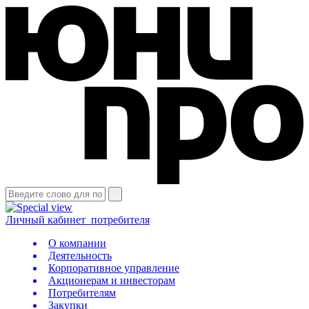
Личный кабинет
потребителя
О компании
Деятельность
Корпоративное управление
Акционерам и инвесторам
Потребителям
Закупки