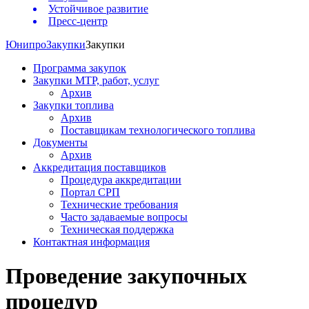
Устойчивое развитие
Пресс-центр
Юнипро
Закупки
Закупки
Программа закупок
Закупки МТР, работ, услуг
Архив
Закупки топлива
Архив
Поставщикам технологического топлива
Документы
Архив
Аккредитация поставщиков
Процедура аккредитации
Портал СРП
Технические требования
Часто задаваемые вопросы
Техническая поддержка
Контактная информация
Проведение закупочных
процедур