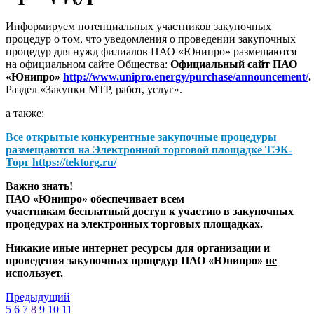
Информируем потенциальных участников закупочных
процедур о том, что уведомления о проведении закупочных
процедур для нужд филиалов ПАО «Юнипро» размещаются
на официальном сайте Общества:
Официальный сайт ПАО
«Юнипро»
http://www.unipro.energy/purchase/announcement/
.
Раздел «Закупки МТР, работ, услуг».
а также:
Все открытые конкурентные закупочные процедуры
размещаются на
Электронной торговой площадке ТЭК-
Торг
https://tektorg.ru/
Важно знать!
ПАО «Юнипро» обеспечивает всем
участникам бесплатный доступ к участию в закупочных
процедурах на электронных торговых площадках.
Никакие иные интернет ресурсы для организации и
проведения закупочных процедур ПАО «Юнипро»
не
использует.
Предыдущий
5
6
7
8
9
10
11