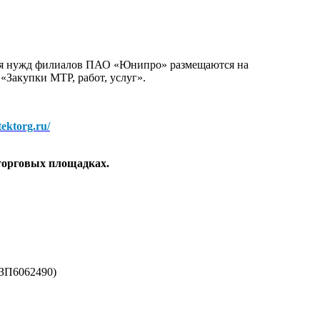
для нужд филиалов ПАО «Юнипро» размещаются на
 «Закупки МТР, работ, услуг».
/tektorg.ru/
торговых площадках.
(ЗП6062490)