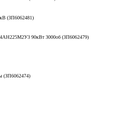
кВ (ЗП6062481)
 4АН225М2У3 90кВт 3000об (ЗП6062479)
ы (ЗП6062474)