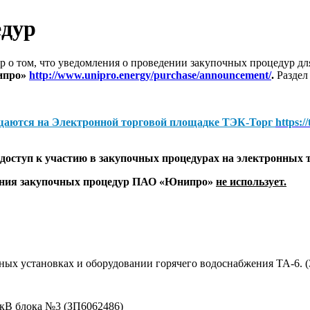
едур
 о том, что уведомления о проведении закупочных процедур 
ипро»
http://www.unipro.energy/purchase/announcement/
.
Раздел
щаются на
Электронной торговой площадке ТЭК-Торг
https:/
оступ к участию в закупочных процедурах на электронных 
дения закупочных процедур ПАО «Юнипро»
не использует.
ных установках и оборудовании горячего водоснабжения ТА-6. 
кВ блока №3 (ЗП6062486)