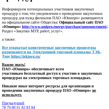
Информируем потенциальных участников закупочных
процедур о том, что уведомления о проведении закупочных
процедур для нужд филиалов ПАО «Юнипро» размещаются
на официальном сайте Общества:
Официальный сайт ПАО
«Юнипро»
http://www.unipro.energy/purchase/announcement/
.
Раздел «Закупки МТР, работ, услуг».
а также:
Все открытые конкурентные закупочные процедуры
размещаются на
Электронной торговой площадке ТЭК-
Торг
https://tektorg.ru/
Важно знать!
ПАО «Юнипро» обеспечивает всем
участникам бесплатный доступ к участию в закупочных
процедурах на электронных торговых площадках.
Никакие иные интернет ресурсы для организации и
проведения закупочных процедур ПАО «Юнипро»
не
использует.
Предыдущий
78
79
80
81
82
83
84