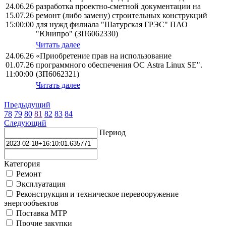
24.06.26
разработка проектно-сметной документации на
15.07.26
ремонт (либо замену) строительных конструкций
15:00:00
для нужд филиала "Шатурская ГРЭС" ПАО
"Юнипро" (ЗП6062330)
Читать далее
24.06.26
«Приобретение прав на использование
01.07.26
программного обеспечения ОС Astra Linux SE".
11:00:00
(ЗП6062321)
Читать далее
Предыдущий
78
79
80
81
82
83
84
Следующий
Период
Категория
Ремонт
Эксплуатация
Реконструкция и техническое перевооружение
энергообъектов
Поставка МТР
Прочие закупки