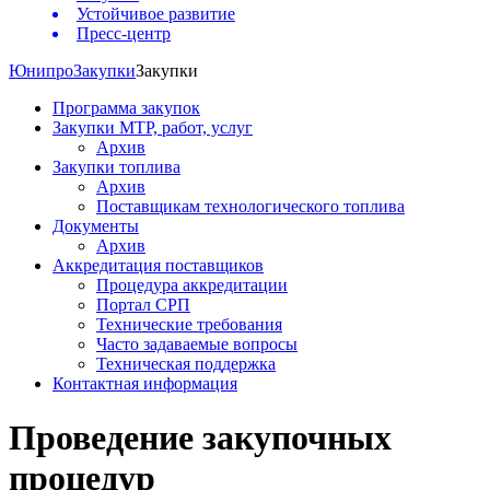
Устойчивое развитие
Пресс-центр
Юнипро
Закупки
Закупки
Программа закупок
Закупки МТР, работ, услуг
Архив
Закупки топлива
Архив
Поставщикам технологического топлива
Документы
Архив
Аккредитация поставщиков
Процедура аккредитации
Портал СРП
Технические требования
Часто задаваемые вопросы
Техническая поддержка
Контактная информация
Проведение закупочных
процедур