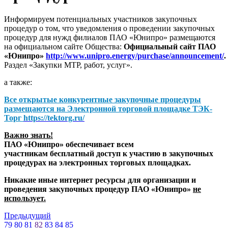
Информируем потенциальных участников закупочных
процедур о том, что уведомления о проведении закупочных
процедур для нужд филиалов ПАО «Юнипро» размещаются
на официальном сайте Общества:
Официальный сайт ПАО
«Юнипро»
http://www.unipro.energy/purchase/announcement/
.
Раздел «Закупки МТР, работ, услуг».
а также:
Все открытые конкурентные закупочные процедуры
размещаются на
Электронной торговой площадке ТЭК-
Торг
https://tektorg.ru/
Важно знать!
ПАО «Юнипро» обеспечивает всем
участникам бесплатный доступ к участию в закупочных
процедурах на электронных торговых площадках.
Никакие иные интернет ресурсы для организации и
проведения закупочных процедур ПАО «Юнипро»
не
использует.
Предыдущий
79
80
81
82
83
84
85