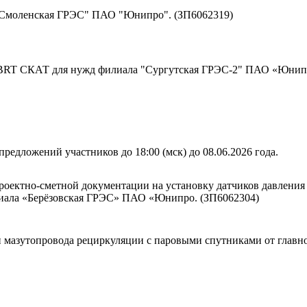
"Смоленская ГРЭС" ПАО "Юнипро". (ЗП6062319)
 BRT СКАТ для нужд филиала "Сургутская ГРЭС-2" ПАО «Юнип
редложений участников до 18:00 (мск) до 08.06.2026 года.
роектно-сметной документации на установку датчиков давления 
иала «Берёзовская ГРЭС» ПАО «Юнипро. (ЗП6062304)
 мазутопровода рециркуляции с паровыми спутниками от главно