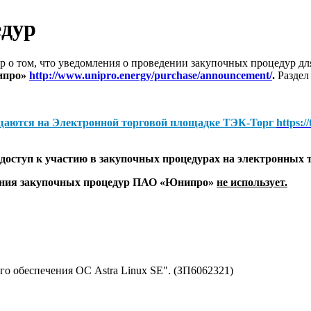
едур
 о том, что уведомления о проведении закупочных процедур 
ипро»
http://www.unipro.energy/purchase/announcement/
.
Раздел
щаются на
Электронной торговой площадке ТЭК-Торг
https:/
оступ к участию в закупочных процедурах на электронных 
дения закупочных процедур ПАО «Юнипро»
не использует.
о обеспечения ОС Astra Linux SE". (ЗП6062321)