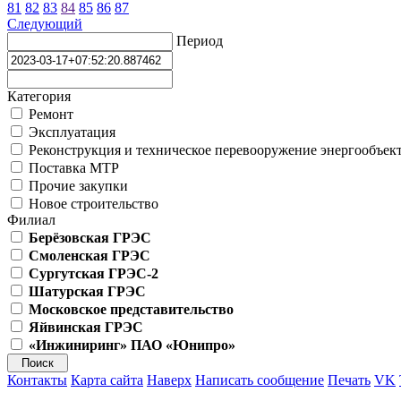
81
82
83
84
85
86
87
Следующий
Период
Категория
Ремонт
Эксплуатация
Реконструкция и техническое перевооружение энергообъек
Поставка МТР
Прочие закупки
Новое строительство
Филиал
Берёзовская ГРЭС
Смоленская ГРЭС
Сургутская ГРЭС-2
Шатурская ГРЭС
Московское представительство
Яйвинская ГРЭС
«Инжиниринг» ПАО «Юнипро»
Контакты
Карта сайта
Наверх
Написать сообщение
Печать
VK