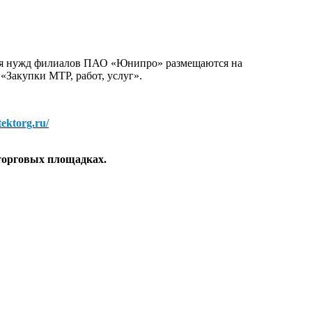
для нужд филиалов ПАО «Юнипро» размещаются на
 «Закупки МТР, работ, услуг».
/tektorg.ru/
торговых площадках.