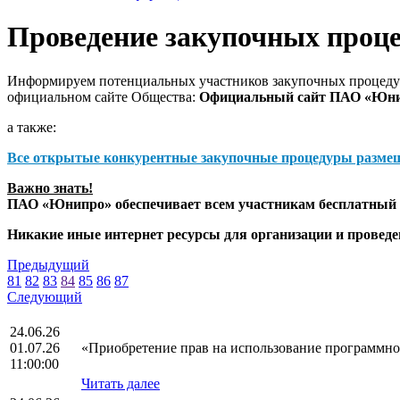
Проведение закупочных проц
Информируем потенциальных участников закупочных процедур
официальном сайте Общества:
Официальный сайт ПАО «Юн
а также:
Все открытые конкурентные закупочные процедуры разме
Важно знать!
ПАО «Юнипро» обеспечивает всем участникам бесплатный д
Никакие иные интернет ресурсы для организации и прове
Предыдущий
81
82
83
84
85
86
87
Следующий
24.06.26
01.07.26
«Приобретение прав на использование программног
11:00:00
Читать далее