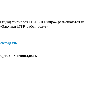
для нужд филиалов ПАО «Юнипро» размещаются на
 «Закупки МТР, работ, услуг».
/tektorg.ru/
торговых площадках.