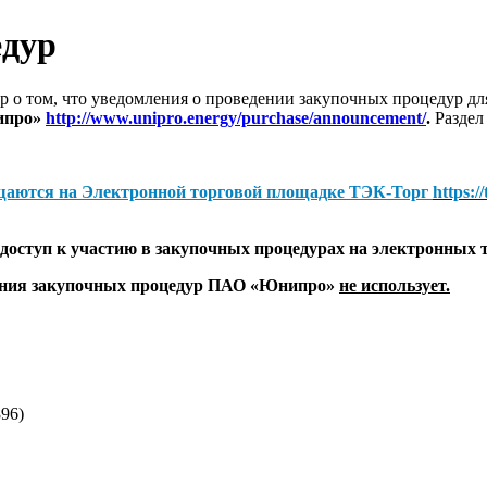
едур
 о том, что уведомления о проведении закупочных процедур 
ипро»
http://www.unipro.energy/purchase/announcement/
.
Раздел
щаются на
Электронной торговой площадке ТЭК-Торг
https:/
оступ к участию в закупочных процедурах на электронных 
дения закупочных процедур ПАО «Юнипро»
не использует.
96)