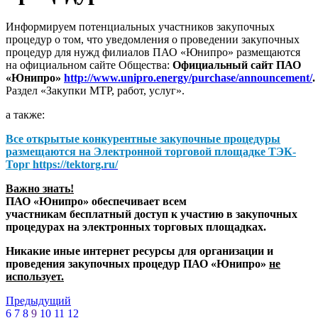
Информируем потенциальных участников закупочных
процедур о том, что уведомления о проведении закупочных
процедур для нужд филиалов ПАО «Юнипро» размещаются
на официальном сайте Общества:
Официальный сайт ПАО
«Юнипро»
http://www.unipro.energy/purchase/announcement/
.
Раздел «Закупки МТР, работ, услуг».
а также:
Все открытые конкурентные закупочные процедуры
размещаются на
Электронной торговой площадке ТЭК-
Торг
https://tektorg.ru/
Важно знать!
ПАО «Юнипро» обеспечивает всем
участникам бесплатный доступ к участию в закупочных
процедурах на электронных торговых площадках.
Никакие иные интернет ресурсы для организации и
проведения закупочных процедур ПАО «Юнипро»
не
использует.
Предыдущий
6
7
8
9
10
11
12