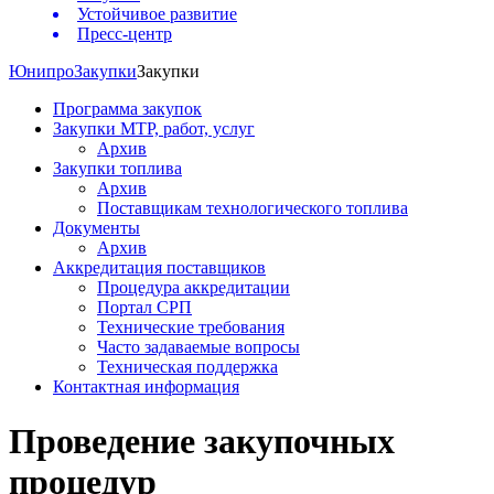
Устойчивое развитие
Пресс-центр
Юнипро
Закупки
Закупки
Программа закупок
Закупки МТР, работ, услуг
Архив
Закупки топлива
Архив
Поставщикам технологического топлива
Документы
Архив
Аккредитация поставщиков
Процедура аккредитации
Портал СРП
Технические требования
Часто задаваемые вопросы
Техническая поддержка
Контактная информация
Проведение закупочных
процедур