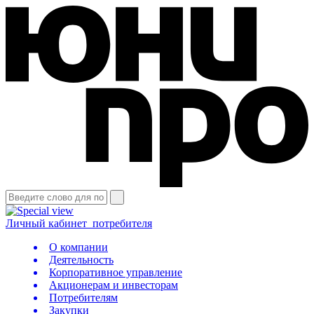
Личный кабинет
потребителя
О компании
Деятельность
Корпоративное управление
Акционерам и инвесторам
Потребителям
Закупки