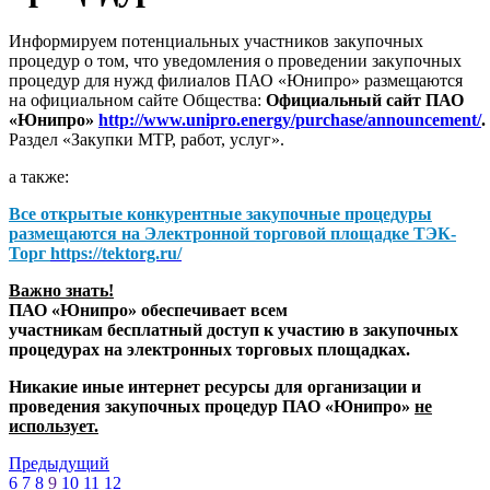
Информируем потенциальных участников закупочных
процедур о том, что уведомления о проведении закупочных
процедур для нужд филиалов ПАО «Юнипро» размещаются
на официальном сайте Общества:
Официальный сайт ПАО
«Юнипро»
http://www.unipro.energy/purchase/announcement/
.
Раздел «Закупки МТР, работ, услуг».
а также:
Все открытые конкурентные закупочные процедуры
размещаются на
Электронной торговой площадке ТЭК-
Торг
https://tektorg.ru/
Важно знать!
ПАО «Юнипро» обеспечивает всем
участникам бесплатный доступ к участию в закупочных
процедурах на электронных торговых площадках.
Никакие иные интернет ресурсы для организации и
проведения закупочных процедур ПАО «Юнипро»
не
использует.
Предыдущий
6
7
8
9
10
11
12