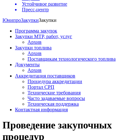
Устойчивое развитие
Пресс-центр
Юнипро
Закупки
Закупки
Программа закупок
Закупки МТР, работ, услуг
Архив
Закупки топлива
Архив
Поставщикам технологического топлива
Документы
Архив
Аккредитация поставщиков
Процедура аккредитации
Портал СРП
Технические требования
Часто задаваемые вопросы
Техническая поддержка
Контактная информация
Проведение закупочных
процедур