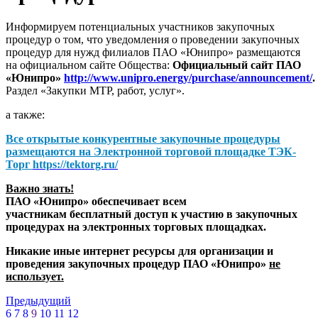
Информируем потенциальных участников закупочных
процедур о том, что уведомления о проведении закупочных
процедур для нужд филиалов ПАО «Юнипро» размещаются
на официальном сайте Общества:
Официальный сайт ПАО
«Юнипро»
http://www.unipro.energy/purchase/announcement/
.
Раздел «Закупки МТР, работ, услуг».
а также:
Все открытые конкурентные закупочные процедуры
размещаются на
Электронной торговой площадке ТЭК-
Торг
https://tektorg.ru/
Важно знать!
ПАО «Юнипро» обеспечивает всем
участникам бесплатный доступ к участию в закупочных
процедурах на электронных торговых площадках.
Никакие иные интернет ресурсы для организации и
проведения закупочных процедур ПАО «Юнипро»
не
использует.
Предыдущий
6
7
8
9
10
11
12