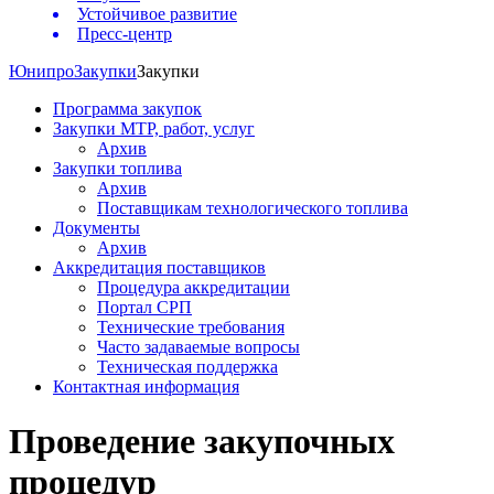
Устойчивое развитие
Пресс-центр
Юнипро
Закупки
Закупки
Программа закупок
Закупки МТР, работ, услуг
Архив
Закупки топлива
Архив
Поставщикам технологического топлива
Документы
Архив
Аккредитация поставщиков
Процедура аккредитации
Портал СРП
Технические требования
Часто задаваемые вопросы
Техническая поддержка
Контактная информация
Проведение закупочных
процедур