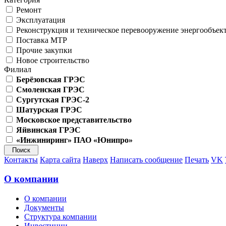
Ремонт
Эксплуатация
Реконструкция и техническое перевооружение энергообъек
Поставка МТР
Прочие закупки
Новое строительство
Филиал
Берёзовская ГРЭС
Смоленская ГРЭС
Сургутская ГРЭС-2
Шатурская ГРЭС
Московское представительство
Яйвинская ГРЭС
«Инжиниринг» ПАО «Юнипро»
Контакты
Карта сайта
Наверх
Написать сообщение
Печать
VK
О компании
О компании
Документы
Структура компании
Инвестиции