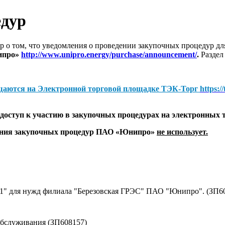
едур
 о том, что уведомления о проведении закупочных процедур 
ипро»
http://www.unipro.energy/purchase/announcement/
.
Раздел
щаются на
Электронной торговой площадке ТЭК-Торг
https:/
оступ к участию в закупочных процедурах на электронных 
дения закупочных процедур ПАО «Юнипро»
не использует.
№1" для нужд филиала "Березовская ГРЭС" ПАО "Юнипро". (ЗП6
обслуживания (ЗП608157)