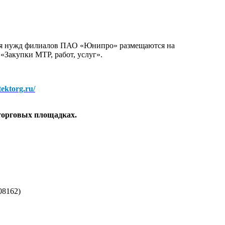
для нужд филиалов ПАО «Юнипро» размещаются на
 «Закупки МТР, работ, услуг».
/tektorg.ru/
торговых площадках.
08162)