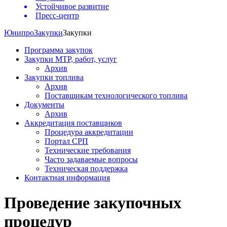
Устойчивое развитие
Пресс-центр
Юнипро
Закупки
Закупки
Программа закупок
Закупки МТР, работ, услуг
Архив
Закупки топлива
Архив
Поставщикам технологического топлива
Документы
Архив
Аккредитация поставщиков
Процедура аккредитации
Портал СРП
Технические требования
Часто задаваемые вопросы
Техническая поддержка
Контактная информация
Проведение закупочных
процедур