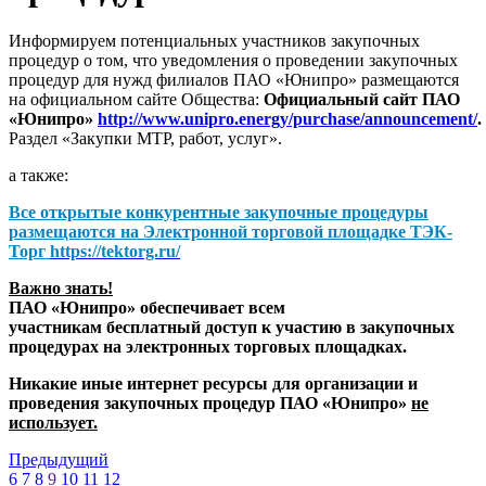
Информируем потенциальных участников закупочных
процедур о том, что уведомления о проведении закупочных
процедур для нужд филиалов ПАО «Юнипро» размещаются
на официальном сайте Общества:
Официальный сайт ПАО
«Юнипро»
http://www.unipro.energy/purchase/announcement/
.
Раздел «Закупки МТР, работ, услуг».
а также:
Все открытые конкурентные закупочные процедуры
размещаются на
Электронной торговой площадке ТЭК-
Торг
https://tektorg.ru/
Важно знать!
ПАО «Юнипро» обеспечивает всем
участникам бесплатный доступ к участию в закупочных
процедурах на электронных торговых площадках.
Никакие иные интернет ресурсы для организации и
проведения закупочных процедур ПАО «Юнипро»
не
использует.
Предыдущий
6
7
8
9
10
11
12