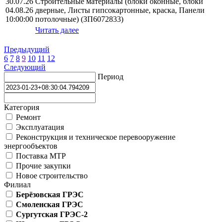
30.07.26
Строительные материалы (блоки оконные, блоки
04.08.26
дверные, Листы гипсокартонные, краска, Панели
10:00:00
потолочные) (ЗП6072833)
Читать далее
Предыдущий
6
7
8
9
10
11
12
Следующий
Период
Категория
Ремонт
Эксплуатация
Реконструкция и техническое перевооружение
энергообъектов
Поставка МТР
Прочие закупки
Новое строительство
Филиал
Берёзовская ГРЭС
Смоленская ГРЭС
Сургутская ГРЭС-2