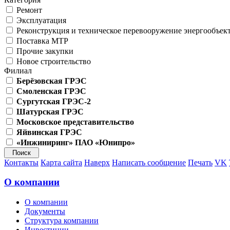
Ремонт
Эксплуатация
Реконструкция и техническое перевооружение энергообъек
Поставка МТР
Прочие закупки
Новое строительство
Филиал
Берёзовская ГРЭС
Смоленская ГРЭС
Сургутская ГРЭС-2
Шатурская ГРЭС
Московское представительство
Яйвинская ГРЭС
«Инжиниринг» ПАО «Юнипро»
Контакты
Карта сайта
Наверх
Написать сообщение
Печать
VK
О компании
О компании
Документы
Структура компании
Инвестиции