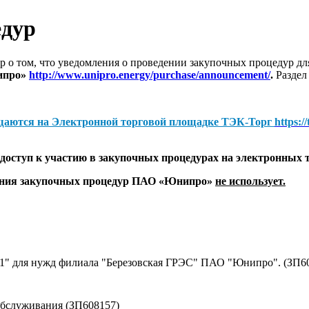
едур
 о том, что уведомления о проведении закупочных процедур 
ипро»
http://www.unipro.energy/purchase/announcement/
.
Раздел
щаются на
Электронной торговой площадке ТЭК-Торг
https:/
оступ к участию в закупочных процедурах на электронных 
дения закупочных процедур ПАО «Юнипро»
не использует.
№1" для нужд филиала "Березовская ГРЭС" ПАО "Юнипро". (ЗП6
обслуживания (ЗП608157)