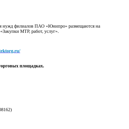
для нужд филиалов ПАО «Юнипро» размещаются на
 «Закупки МТР, работ, услуг».
/tektorg.ru/
торговых площадках.
08162)